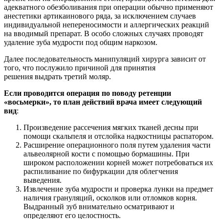
адекватного обезболивания при операции обычно применяют
анестетики артикаинового ряда, за исключением случаев
индивидуальной непереносимости и аллергических реакций
на вводимый препарат. В особо сложных случаях проводят
удаление зуба мудрости под общим наркозом.
Далее последовательность манипуляций хирурга зависит от
того, что послужило причиной для принятия
решения выдрать третий моляр.
Если проводится операция по поводу ретенции
«восьмерки», то план действий врача имеет следующий
вид
:
Произведение рассечения мягких тканей десны при
помощи скальпеля и отслойка надкостницы распатором.
Расширение операционного поля путем удаления части
альвеолярной кости с помощью бормашины. При
широком расположении корней может потребоваться их
распиливание по бифуркации для облегчения
выведения.
Извлечение зуба мудрости и проверка лунки на предмет
наличия грануляций, осколков или отломков корня.
Выдранный зуб внимательно осматривают и
определяют его целостность.