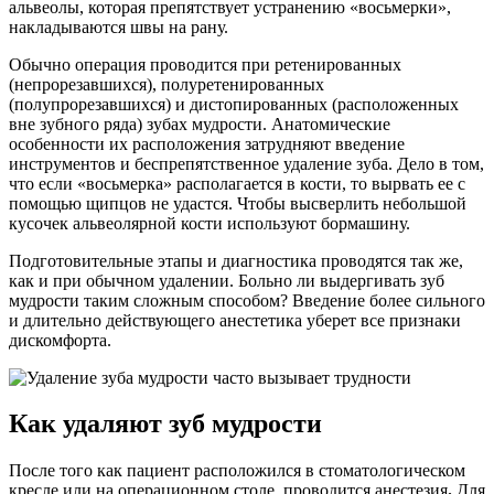
альвеолы, которая препятствует устранению «восьмерки»,
накладываются швы на рану.
Обычно операция проводится при ретенированных
(непрорезавшихся), полуретенированных
(полупрорезавшихся) и дистопированных (расположенных
вне зубного ряда) зубах мудрости. Анатомические
особенности их расположения затрудняют введение
инструментов и беспрепятственное удаление зуба. Дело в том,
что если «восьмерка» располагается в кости, то вырвать ее с
помощью щипцов не удастся. Чтобы высверлить небольшой
кусочек альвеолярной кости используют бормашину.
Подготовительные этапы и диагностика проводятся так же,
как и при обычном удалении. Больно ли выдергивать зуб
мудрости таким сложным способом? Введение более сильного
и длительно действующего анестетика уберет все признаки
дискомфорта.
Как удаляют зуб мудрости
После того как пациент расположился в стоматологическом
кресле или на операционном столе, проводится анестезия
.
Для