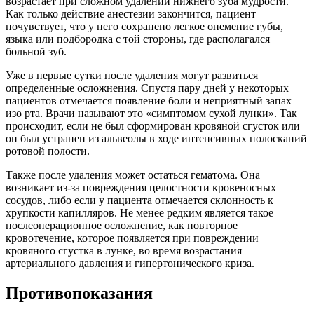
возрастает при сложном удалении нижнего зуба мудрости.
Как только действие анестезии закончится, пациент
почувствует, что у него сохранено легкое онемение губы,
языка или подбородка с той стороны, где располагался
больной зуб.
Уже в первые сутки после удаления могут развиться
определенные осложнения. Спустя пару дней у некоторых
пациентов отмечается появление боли и неприятный запах
изо рта. Врачи называют это «симптомом сухой лунки». Так
происходит, если не был сформирован кровяной сгусток или
он был устранен из альвеолы в ходе интенсивных полосканий
ротовой полости.
Также после удаления может остаться гематома. Она
возникает из-за повреждения целостности кровеносных
сосудов, либо если у пациента отмечается склонность к
хрупкости капилляров. Не менее редким является такое
послеоперационное осложнение, как повторное
кровотечение, которое появляется при повреждении
кровяного сгустка в лунке, во время возрастания
артериального давления и гипертонического криза.
Противопоказания