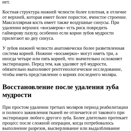
нет.
Костная структура нижней челюсти более плотная, в отличие
от верхней, которая имеет более пористое, ячеистое строение.
Максиллярная кость имеет также воздушные синусы. При
удалении верхних «восьмерок» есть риск повредить
гайморову пазуху, особенно если корни зубов мудрости
прилегают ко дну синуса.
У зубов нижней челюсти анатомически более разветвленная
система корней. Нижние «восьмерки» могут иметь три, а
иногда четыре или пять корней, что значительно осложняет
экстирпацию. Перед тем, как удаляют зуб мудрости,
обязательно выполняют рентгенологическое исследование,
чтобы иметь представление о корнях последнего моляра.
Восстановление после удаления зуба
мудрости
При простом удалении третьих моляров период реабилитации
и полного заживления тканей не отличается от такового при
экстирпации любого другого зуба. Более длительно протекает
процесс после сложной операции, когда потребовалось
выполнение разрезов, высверливание или выдалбливание