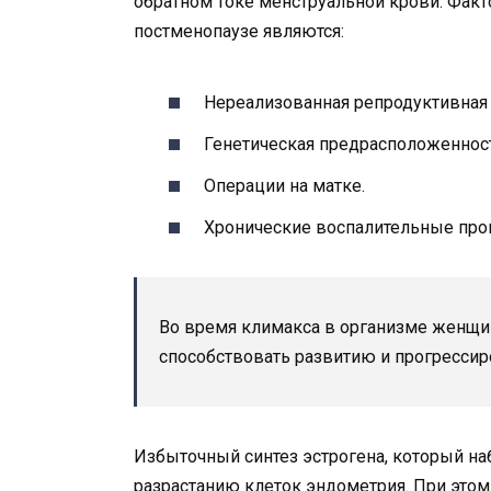
обратном токе менструальной крови. Факт
постменопаузе являются:
Нереализованная репродуктивная
Генетическая предрасположеннос
Операции на матке.
Хронические воспалительные проц
Во время климакса в организме женщи
способствовать развитию и прогресси
Избыточный синтез эстрогена, который на
разрастанию клеток эндометрия. При это