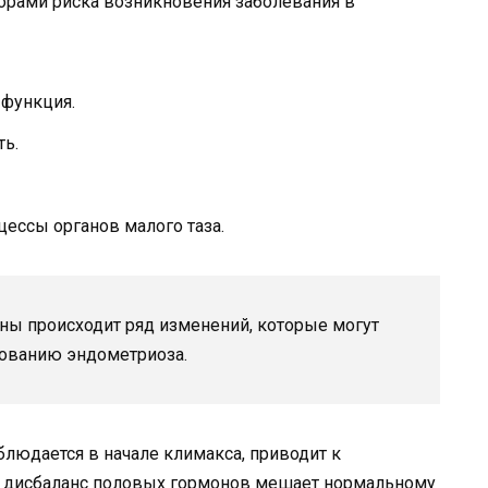
орами риска возникновения заболевания в
 функция.
ть.
ессы органов малого таза.
ны происходит ряд изменений, которые могут
рованию эндометриоза.
блюдается в начале климакса, приводит к
м дисбаланс половых гормонов мешает нормальному