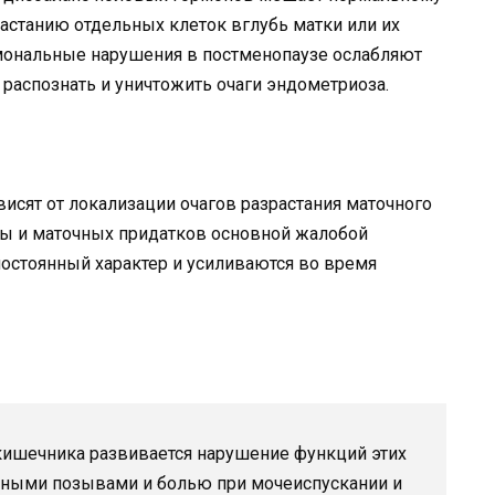
растанию отдельных клеток вглубь матки или их
мональные нарушения в постменопаузе ослабляют
распознать и уничтожить очаги эндометриоза.
сят от локализации очагов разрастания маточного
ы и маточных придатков основной жалобой
постоянный характер и усиливаются во время
кишечника развивается нарушение функций этих
ожными позывами и болью при мочеиспускании и