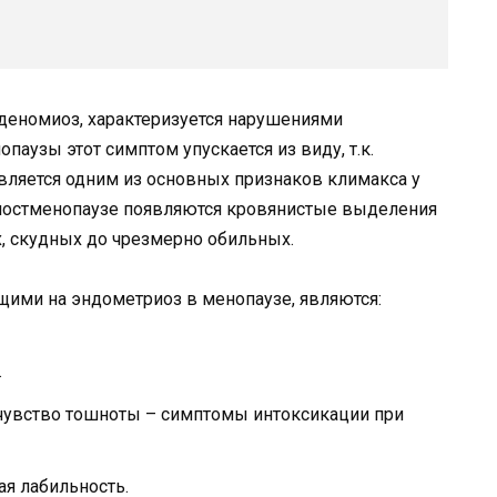
деномиоз, характеризуется нарушениями
паузы этот симптом упускается из виду, т.к.
вляется одним из основных признаков климакса у
постменопаузе появляются кровянистые выделения
х, скудных до чрезмерно обильных.
ими на эндометриоз в менопаузе, являются:
.
, чувство тошноты – симптомы интоксикации при
я лабильность.